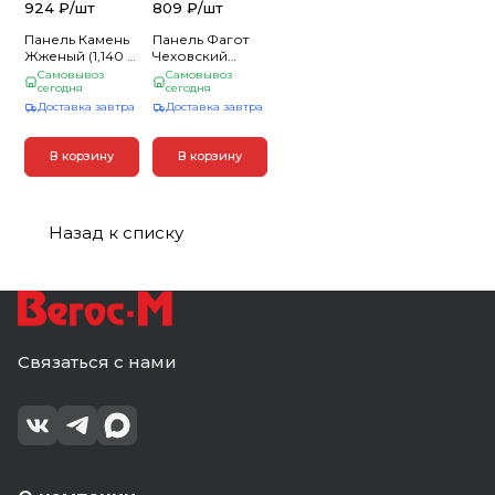
924 ₽/
шт
809 ₽/
шт
Панель Камень
Панель Фагот
Жженый (1,140 м
Чеховский
х 0,480 м х
(1,160м х 0,450 м
Самовывоз
Самовывоз
0,019м) Альта
сегодня
х 0,019м) Альта
сегодня
Профиль (10)
Профиль (10)
Доставка завтра
Доставка завтра
В корзину
В корзину
Назад к списку
Связаться с нами