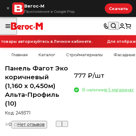
Вегос-М
×
Скачать
Приложение в Google Play
овары авторизуйтесь в Личном кабинете.
Для отображен
Главная
Каталог
Стройматериалы
Фасадные
Панель Фагот Эко
777 ₽/
шт
коричневый
(1,160 х 0,450м)
В наличии
в 5 магазинах
Альта-Профиль
(10)
Код:
249371
0
Нет отзывов