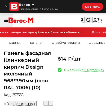
Вегос-М
×
Скачать
Приложение в Google Play
на товары авторизуйтесь в Личном кабинете.
Для отобр
Главная
Каталог
Стройматериалы
Фасадные
Панель фасадная
814 ₽/
шт
Клинкерный
кирпич Design
В наличии
в 5 магазинах
молочный
968*390мм (шов
RAL 7006) (10)
Код:
257335
0
Нет отзывов