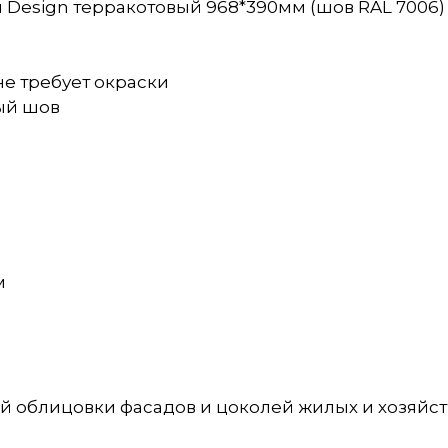
Design терракотовый 968*390мм (шов RAL 7006) 
не требует окраски
ный шов
м
 облицовки фасадов и цоколей жилых и хозяйств