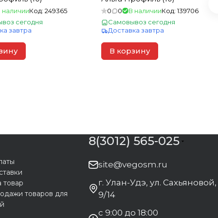
 наличии
Код:
249365
0
0
В наличии
Код:
139706
воз сегодня
Самовывоз сегодня
ка завтра
Доставка завтра
зину
В корзину
8(3012) 565-025
латы
site@vegosm.ru
ставки
г. Улан-Удэ, ул. Сахьяновой,
а товар
одажи товаров для
9/14
ей
с 9:00 до 18:00