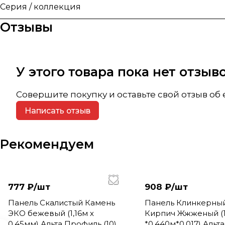
Серия / коллекция
Отзывы
У этого товара пока нет отзы
Совершите покупку и оставьте свой отзыв об
Написать отзыв
Рекомендуем
777 ₽/
шт
908 ₽/
шт
Панель Скалистый Камень
Панель Клинкерны
ЭКО бежевый (1,16м х
Кирпич Жжженый (1
0,45мм) Альта Профиль (10)
*0,440м*0,017) Альта