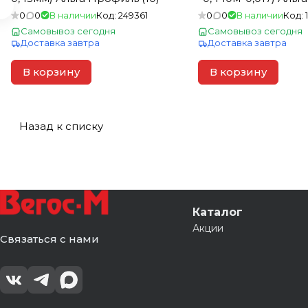
Профиль (10)
0
0
В наличии
Код:
249361
0
0
В наличии
Код:
Самовывоз сегодня
Самовывоз сегодня
Доставка завтра
Доставка завтра
В корзину
В корзину
Назад к списку
Каталог
Акции
Связаться с нами