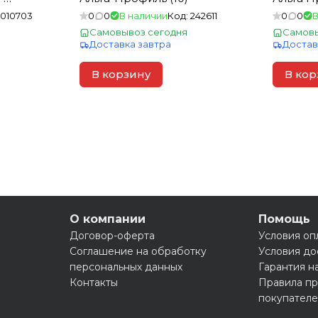
1010703
0
0
В наличии
Код:
242611
0
0
В
Самовывоз сегодня
Самовы
Доставка завтра
Достав
В корзину
В кор
О компании
Помощь
Договор-оферта
Условия оп
Соглашение на обработку
Условия до
персональных данных
Гарантия н
Контакты
Правила пр
покупател