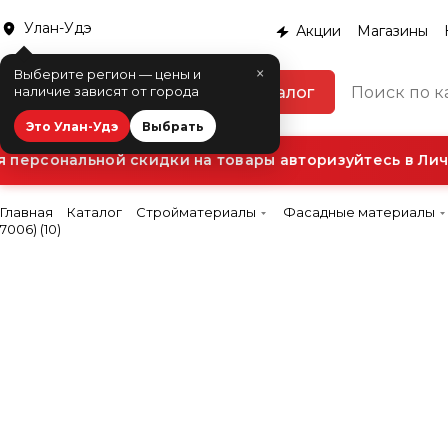
Улан-Удэ
Акции
Магазины
×
Выберите регион — цены и
Каталог
наличие зависят от города
Это Улан-Удэ
Выбрать
ерсональной скидки на товары авторизуйтесь в Личн
Главная
Каталог
Стройматериалы
Фасадные материалы
7006) (10)