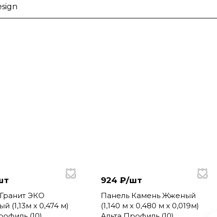
sign
шт
924 ₽/
шт
 Гранит ЭКО
Панель Камень Жженый
 (1,13м х 0,474 м)
(1,140 м х 0,480 м х 0,019м)
рофиль (10)
Альта Профиль (10)