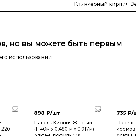
Клинкерный кирпич De
вов, но вы можете быть первым
 его использовании
898 ₽/
шт
735 ₽/
й
Панель Кирпич Желтый
Панель
,220
(1,140м х 0,480 м х 0,017м)
кремовый
-
Альта-Профиль (10)
Альта П