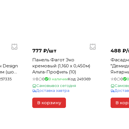
777 ₽/
шт
488 ₽/
Панель Фагот Эко
Фасадн
 Design
кремовый (1,160 х 0,450м)
"Демид
мм (шов
Альта-Профиль (10)
Янтарны
257335
0
0
В наличии
Код:
249369
0
0
В
Самовывоз сегодня
Самовы
Доставка завтра
Достав
В корзину
В кор