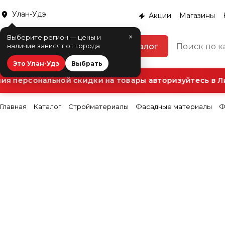
Улан-Удэ
Акции
Магазины
×
Выберите регион — цены и
Каталог
наличие зависят от города
Это Улан-Удэ
Выбрать
я персональной скидки на товары авторизуйтесь в Ли
Главная
Каталог
Стройматериалы
Фасадные материалы
Ф