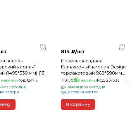
шт
814 ₽/
шт
ая панель
Панель фасадная
овский кирпич"
Клинкерный кирпич Design
й (1495*339 мм) (15)
терракотовый 968*390мм
(шов RAL 7006) (10)
 наличии
Код:
124713
0
0
В наличии
Код:
257333
воз сегодня
Самовывоз сегодня
ка завтра
Доставка завтра
зину
В корзину