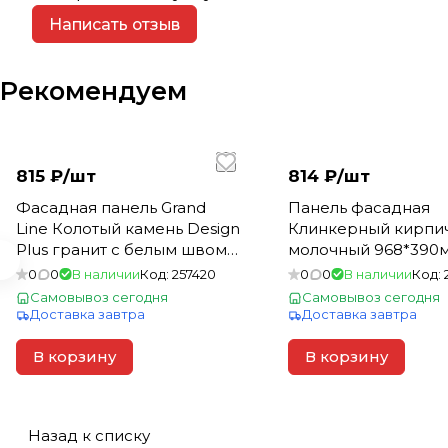
Написать отзыв
Рекомендуем
815 ₽/
шт
814 ₽/
шт
Фасадная панель Grand
Панель фасадная
Line Колотый камень Design
Клинкерный кирпич
Plus гранит с белым швом
молочный 968*390
(0,392*0,992) (10)
RAL 7006) (10)
0
0
В наличии
Код:
257420
0
0
В наличии
Код:
Самовывоз сегодня
Самовывоз сегодня
Доставка завтра
Доставка завтра
В корзину
В корзину
Назад к списку