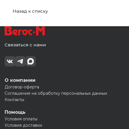
(10)
(10)
Профиль
(10)
(16)
Альта
белым
белым
(10)
Профиль
швом
швом
(10)
(0,392*0,992)
(0,392*0,9
Назад к списку
(10)
(10)
Связаться с нами
О компании
Договор-оферта
Соглашение на обработку персональных данных
Контакты
Помощь
Условия оплаты
Условия доставки