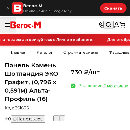
Вегос-М
×
Скачать
Приложение в Google Play
 товары авторизуйтесь в Личном кабинете.
Для отображ
Главная
Каталог
Стройматериалы
Фасадные
Панель Камень
730 ₽/
шт
Шотландия ЭКО
Графит, (0,796 х
В наличии
в 6 магазинах
0,591м) Альта-
Профиль (16)
Код:
251606
0
Нет отзывов