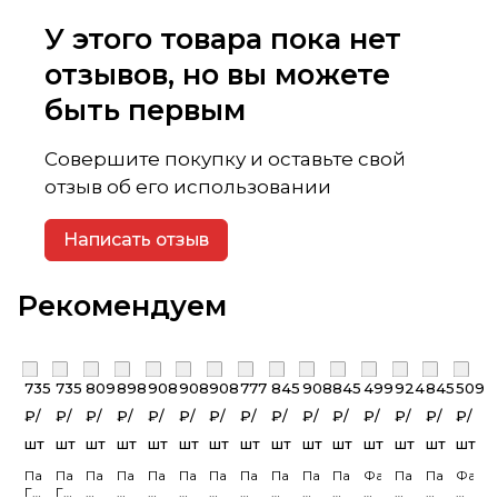
У этого товара пока нет
отзывов, но вы можете
быть первым
Совершите покупку и оставьте свой
отзыв об его использовании
Написать отзыв
Рекомендуем
735
735
809
898
908
908
908
777
845
908
845
499
924
845
509
₽/
₽/
₽/
₽/
₽/
₽/
₽/
₽/
₽/
₽/
₽/
₽/
₽/
₽/
₽/
шт
шт
шт
шт
шт
шт
шт
шт
шт
шт
шт
шт
шт
шт
шт
Панель
Панель
Панель
Панель
Панель
Панель
Панель
Панель
Панель
Панель
Панель
Фасадная
Панель
Панель
Фаса
Гранит
Гранит
Фагот
Кирпич
Клинкерный
Клинкерный
Клинкерный
Скалистый
Кирпич
Клинкерный
фасадная
панель
Камень
Кирпич
панел