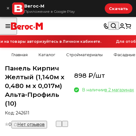
Вегос-М
×
Скачать
Приложение в Google Play
а товары авторизуйтесь в Личном кабинете.
Для отобра
Главная
Каталог
Стройматериалы
Фасадные
Панель Кирпич
898 ₽/
шт
Желтый (1,140м х
0,480 м х 0,017м)
В наличии
в 2 магазинах
Альта-Профиль
(10)
Код:
242611
0
Нет отзывов