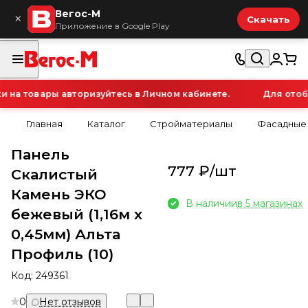
Вегос-М
×
Скачать
Приложение в Google Play
на товары авторизуйтесь в Личном кабинете.
Для отобр
Главная
Каталог
Стройматериалы
Фасадные
Панель
777 ₽/
шт
Скалистый
Камень ЭКО
В наличии
в 5 магазинах
бежевый (1,16м х
0,45мм) Альта
Профиль (10)
Код:
249361
0
Нет отзывов