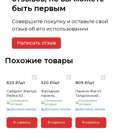
быть первым
Совершите покупку и оставьте свой
отзыв об его использовании
Написать отзыв
Похожие товары
625 ₽/
шт
520 ₽/
шт
809 ₽/
шт
Сайдинг Фактур
Фасадная
Панель Фагот
Рейка 50
панель
Талдомский
(3000*240)
"Крымский
(1,160м х 0,450 м
Самовывоз
Самовывоз
Самовывоз
Сосна (10)
сегодня
сланец"
сегодня
х 0,019м) Альта
сегодня
Янтарный
Профиль (10)
Доставка завтра
Доставка завтра
Доставка завтра
1,55х0,338м (15)
В корзину
В корзину
В корзину