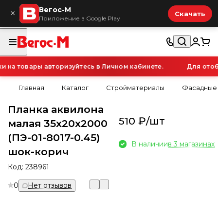
Вегос-М
×
Скачать
Приложение в Google Play
на товары авторизуйтесь в Личном кабинете.
Для отобр
Главная
Каталог
Стройматериалы
Фасадные
Планка аквилона
510 ₽/
шт
малая 35х20х2000
(ПЭ-01-8017-0.45)
В наличии
в 3 магазинах
шок-корич
Код:
238961
0
Нет отзывов