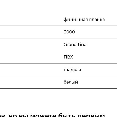
финишная планка
3000
Grand Line
ПВХ
гладкая
белый
вов, но вы можете быть первым