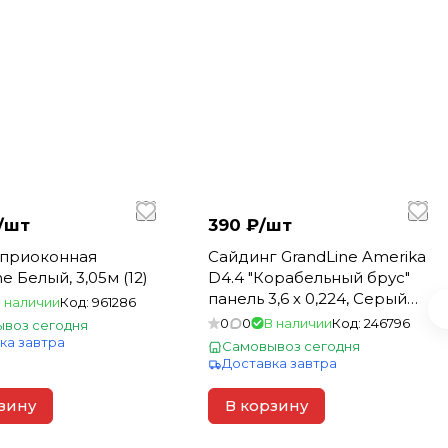
/
шт
390 ₽/
шт
 приоконная
Сайдинг GrandLine Amerika
e Белый, 3,05м (12)
D4.4 "Корабельный брус"
панель 3,6 х 0,224, Серый
 наличии
Код:
961286
(22)
0
0
В наличии
Код:
246796
воз сегодня
ка завтра
Самовывоз сегодня
Доставка завтра
зину
В корзину