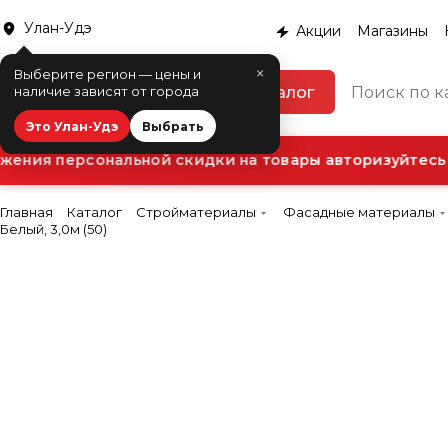
Улан-Удэ
Акции
Магазины
×
Выберите регион — цены и
Каталог
наличие зависят от города
Это Улан-Удэ
Выбрать
ения персональной скидки на товары авторизуйтесь в
Главная
Каталог
Стройматериалы
Фасадные материалы
Белый, 3,0м (50)