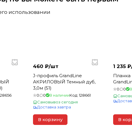
 его использовании
460 ₽/
шт
1 235 ₽
J-профиль GrandLine
Планка
ОВЫЙ
АКРИЛОВЫЙ Темный дуб,
GrandLin
0)
3,0м (51)
0
0
В
128656
0
0
В наличии
Код:
128661
Самовы
Достав
Самовывоз сегодня
Доставка завтра
В корзину
В кор