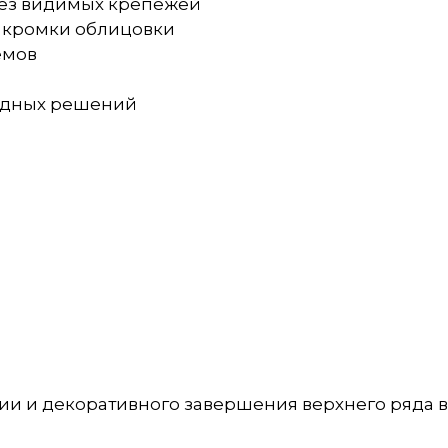
без видимых крепежей
й кромки облицовки
ёмов
садных решений
ии и декоративного завершения верхнего ряда 