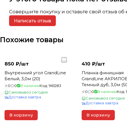
Совершите покупку и оставьте свой отзыв об
Написать отзыв
Похожие товары
850 ₽/
шт
410 ₽/
шт
Внутренний угол GrandLine
Планка финишная
Белый, 3,0м (20)
GrandLine АКРИЛ
Темный дуб, 3,0м (5
0
0
В наличии
Код:
961283
0
0
В наличии
Код:
Самовывоз сегодня
Доставка завтра
Самовывоз сегодня
Доставка завтра
В корзину
В корзину