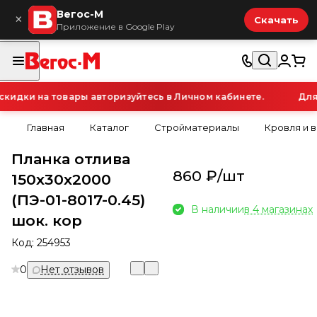
Вегос-М
×
Скачать
Приложение в Google Play
идки на товары авторизуйтесь в Личном кабинете.
Для 
Главная
Каталог
Стройматериалы
Кровля и 
Планка отлива
860 ₽/
шт
150х30х2000
(ПЭ-01-8017-0.45)
В наличии
в 4 магазинах
шок. кор
Код:
254953
0
Нет отзывов