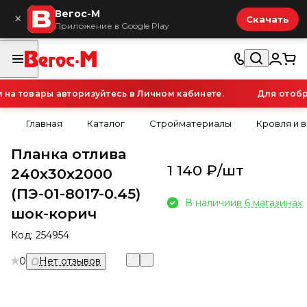
Вегос-М
×
Скачать
Приложение в Google Play
а товары авторизуйтесь в Личном кабинете.
Для отобра
Главная
Каталог
Стройматериалы
Кровля и 
Планка отлива
1 140 ₽/
шт
240х30х2000
(ПЭ-01-8017-0.45)
В наличии
в 6 магазинах
шок-корич
Код:
254954
0
Нет отзывов