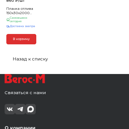
860 ₽/
шт
Планка отлива
150х30х2000
(ПЭ-01-8017-
Самовывоз
0.45) шок. кор
сегодня
Доставка завтра
В корзину
Назад к списку
Связаться с нами
О компании