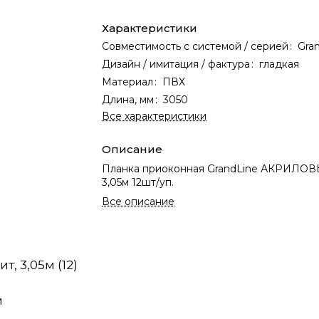
Характеристики
Совместимость с системой / серией
:
Gra
Дизайн / имитация / фактура
:
гладкая
Материал
:
ПВХ
Длина, мм
:
3050
Все характеристики
Описание
Планка приоконная GrandLine АКРИЛОВ
3,05м 12шт/уп.
Все описание
 3,05м (12)
м