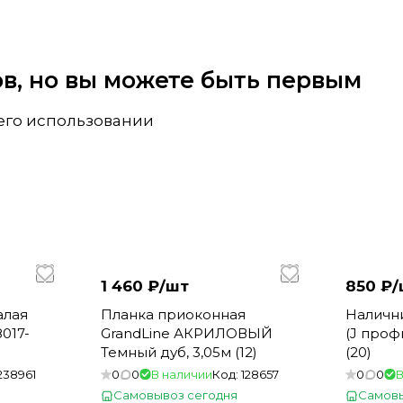
вов, но вы можете быть первым
 его использовании
1 460 ₽/
шт
850 ₽/
алая
Планка приоконная
Налични
017-
GrandLine АКРИЛОВЫЙ
(J проф
Темный дуб, 3,05м (12)
(20)
238961
0
0
В наличии
Код:
128657
0
0
В
Самовывоз сегодня
Самовы