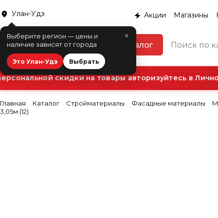
Улан-Удэ
Акции
Магазины
×
Выберите регион — цены и
Каталог
наличие зависят от города
Это Улан-Удэ
Выбрать
рсональной скидки на товары авторизуйтесь в Личном
Главная
Каталог
Стройматериалы
Фасадные материалы
М
3,05м (12)