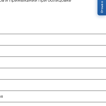
Отзыв о сайте
сов и примыканий при облицовке
ия