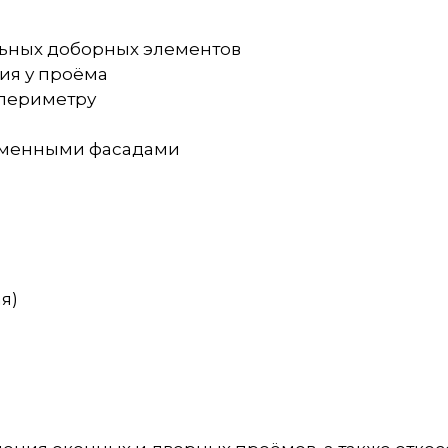
льных доборных элементов
ия у проёма
 периметру
ременными фасадами
я)