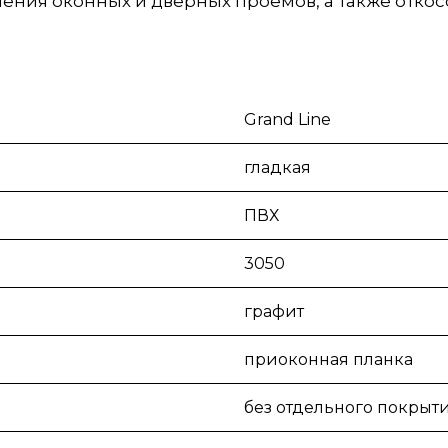
ения оконных и дверных проёмов, а также отко
Grand Line
гладкая
ПВХ
3050
графит
приоконная планка
без отдельного покрыт