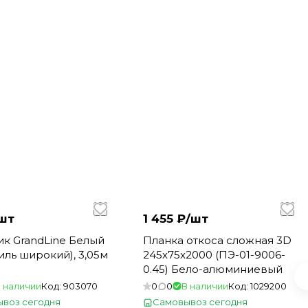
шт
1 455 ₽/
шт
к GrandLine Белый
Планка откоса сложная 3D
иль широкий), 3,05м
245х75х2000 (ПЭ-01-9006-
0.45) Бело-алюминиевый
 наличии
Код:
903070
0
0
В наличии
Код:
1029200
воз сегодня
Самовывоз сегодня