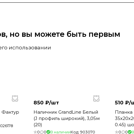
вов, но вы можете быть первым
 его использовании
850 ₽/
шт
510 ₽/
 Фактур
Наличник GrandLine Белый
Планка 
(J профиль широкий), 3,05м
35х20х2
(20)
0.45) ш
1026178
0
0
В наличии
Код:
903070
0
0
В