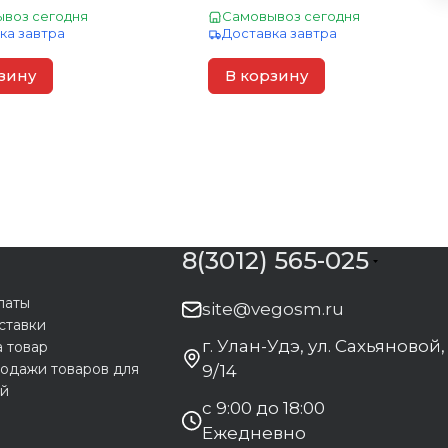
воз сегодня
Самовывоз сегодня
ка завтра
Доставка завтра
зину
В корзину
8(3012) 565-025
латы
site@vegosm.ru
ставки
г. Улан-Удэ, ул. Сахьяновой,
а товар
одажи товаров для
9/14
ей
с 9:00 до 18:00
Ежедневно