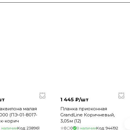
шт
1 445 ₽/
шт
аквилона малая
Планка приоконная
000 (ПЭ-01-8017-
GrandLine Коричневый,
ок-корич
3,05м (12)
 наличии
Код:
238961
0
0
В наличии
Код:
944192