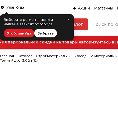
Улан-Удэ
Акции
Магазины
×
Выберите регион — цены и
Каталог
наличие зависят от города
Это Улан-Удэ
Выбрать
я персональной скидки на товары авторизуйтесь в Ли
Главная
Каталог
Стройматериалы
Фасадные материалы
Темный дуб, 3,05м (12)