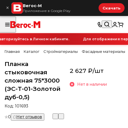
Вегос-М
×
Скачать
Приложение в Google Play
торизуйтесь в Личном кабинете.
Для отображения персо
Главная
Каталог
Стройматериалы
Фасадные материалы
Планка
2 627 ₽/
шт
стыковочная
сложная 75*3000
Нет в наличии
(ЭС-Т-01-Золотой
дуб-0,5)
Код:
101693
0
Нет отзывов