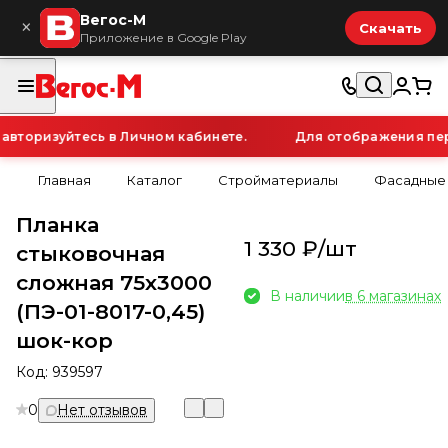
Вегос-М
×
Скачать
Приложение в Google Play
торизуйтесь в Личном кабинете.
Для отображения персо
Главная
Каталог
Стройматериалы
Фасадные
Планка
1 330 ₽/
шт
стыковочная
сложная 75х3000
В наличии
в 6 магазинах
(ПЭ-01-8017-0,45)
шок-кор
Код:
939597
0
Нет отзывов