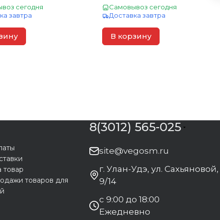
воз сегодня
Самовывоз сегодня
ка завтра
Доставка завтра
зину
В корзину
8(3012) 565-025
латы
site@vegosm.ru
ставки
г. Улан-Удэ, ул. Сахьяновой,
а товар
одажи товаров для
9/14
ей
с 9:00 до 18:00
Ежедневно