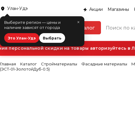
Улан-Удэ
Акции
Магазины
×
Выберите регион — цены и
Каталог
наличие зависят от города
Это Улан-Удэ
Выбрать
я персональной скидки на товары авторизуйтесь в Ли
Главная
Каталог
Стройматериалы
Фасадные материалы
М
(ЭСТ-01-ЗолотойДуб-0.5)