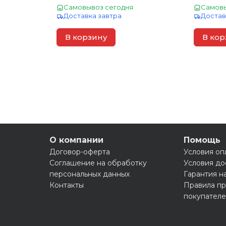
Самовывоз сегодня
Самовы
Доставка завтра
Достав
В корзину
В кор
О компании
Помощь
Договор-оферта
Условия оп
Соглашение на обработку
Условия до
персональных данных
Гарантия н
Контакты
Правила пр
покупател