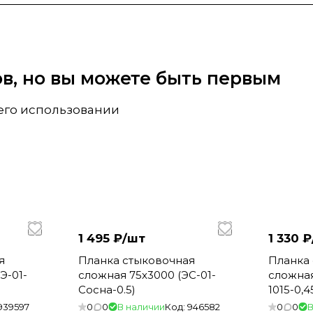
вов, но вы можете быть первым
 его использовании
1 495 ₽/
шт
1 330 ₽
я
Планка стыковочная
Планка
Э-01-
сложная 75х3000 (ЭС-01-
сложная
Сосна-0.5)
1015-0,
кость
939597
0
0
В наличии
Код:
946582
0
0
В