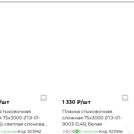
/
шт
1 330 ₽/
шт
 стыковочная
Планка стыковочная
 75х3000 (ПЭ-01-
сложная 75х3000 (ПЭ-01-
45) светлая слоновая
9003-0,45) белая
 наличии
Код:
923962
0
0
В наличии
Код:
923964