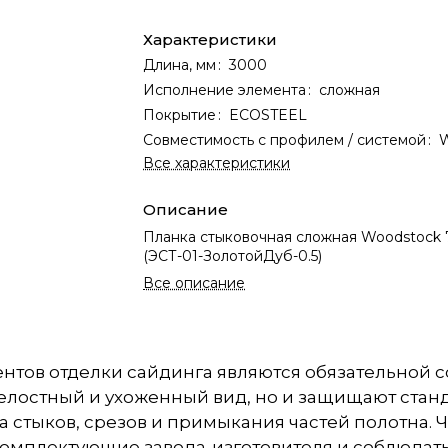
Характеристики
Длина, мм
:
3000
Исполнение элемента
:
сложная
Покрытие
:
ECOSTEEL
Совместимость с профилем / системой
:
Все характеристики
Описание
Планка стыковочная сложная Woodstock
(ЭСТ-01-ЗолотойДуб-0.5)
Все описание
нтов отделки сайдинга являются обязательной 
 целостный и ухоженный вид, но и защищают ста
а стыков, срезов и примыкания частей полотна. Ч
омплектующие завода-изготовителя и соблюдат