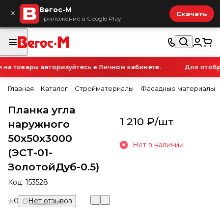
Вегос-М
×
Скачать
Приложение в Google Play
а товары авторизуйтесь в Личном кабинете.
Для отобра
Главная
Каталог
Стройматериалы
Фасадные материалы
Планка угла
1 210 ₽/
шт
наружного
50х50х3000
Нет в наличии
(ЭСТ-01-
ЗолотойДуб-0.5)
Код:
153528
0
Нет отзывов