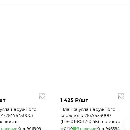
шт
1 425 ₽/
шт
угла наружного
Планка угла наружного
14-75*75*3000)
сложного 75х75х3000
я кость
(ПЭ-01-8017-0,45) шок-кор
 наличии
Код:
906909
0
0
В наличии
Код:
946584