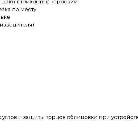
ышают стойкость к коррозии
езка по месту
овке
оизводителя)
углов и защиты торцов облицовки при устройст