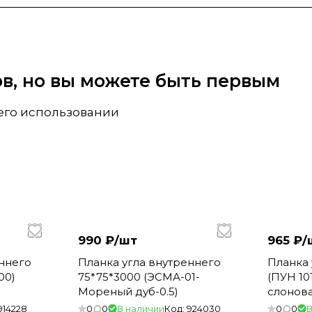
вов, но вы можете быть первым
 его использовании
990 ₽/
шт
965 ₽/
еннего
Планка угла внутреннего
Планка 
00)
75*75*3000 (ЭСМА-01-
(ПУН 10
Мореный дуб-0.5)
слонова
914228
0
0
В наличии
Код:
924030
0
0
В