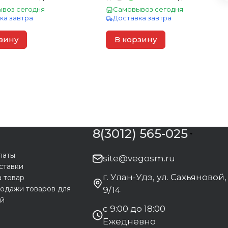
воз сегодня
Самовывоз сегодня
ка завтра
Доставка завтра
зину
В корзину
8(3012) 565-025
латы
site@vegosm.ru
ставки
г. Улан-Удэ, ул. Сахьяновой,
а товар
одажи товаров для
9/14
ей
с 9:00 до 18:00
Ежедневно