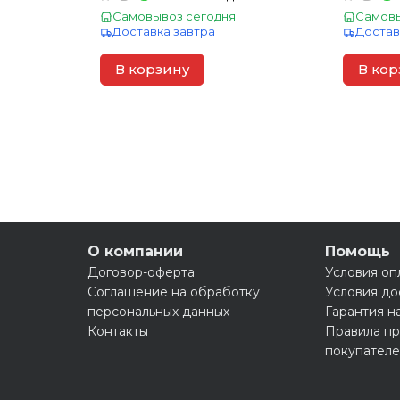
Самовывоз сегодня
Самовы
Доставка завтра
Достав
В корзину
В кор
О компании
Помощь
Договор-оферта
Условия оп
Соглашение на обработку
Условия до
персональных данных
Гарантия н
Контакты
Правила пр
покупател