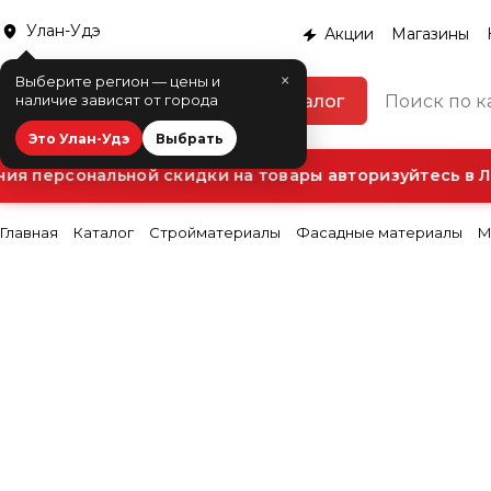
Улан-Удэ
Акции
Магазины
×
Выберите регион — цены и
Каталог
наличие зависят от города
Это Улан-Удэ
Выбрать
я персональной скидки на товары авторизуйтесь в Ли
Главная
Каталог
Стройматериалы
Фасадные материалы
М