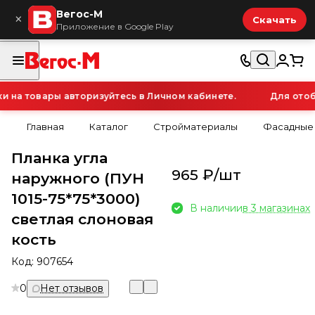
Вегос-М
×
Скачать
Приложение в Google Play
на товары авторизуйтесь в Личном кабинете.
Для отобр
Главная
Каталог
Стройматериалы
Фасадные
Планка угла
965 ₽/
шт
наружного (ПУН
1015-75*75*3000)
В наличии
в 3 магазинах
светлая слоновая
кость
Код:
907654
0
Нет отзывов