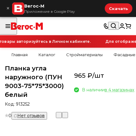
Вегос-М
×
Скачать
Приложение в Google Play
вары авторизуйтесь в Личном кабинете.
Для отображени
Главная
Каталог
Стройматериалы
Фасадные
Планка угла
965 ₽/
шт
наружного (ПУН
9003-75*75*3000)
В наличии
в 4 магазинах
белый
Код:
913252
0
Нет отзывов