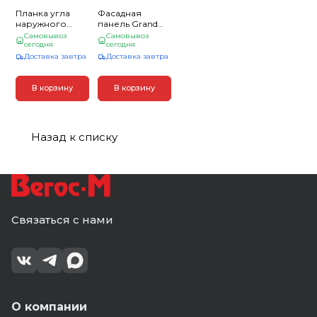
Планка угла
Фасадная
наружного
панель Grand
(ПУН 8017-
Line Колотый
Самовывоз
Самовывоз
50*50*3000)
сегодня
камень Design
сегодня
шок-кор
Plus гранит с
Доставка завтра
Доставка завтра
белым швом
(0,392*0,992) (10)
В корзину
В корзину
Назад к списку
Связаться с нами
О компании