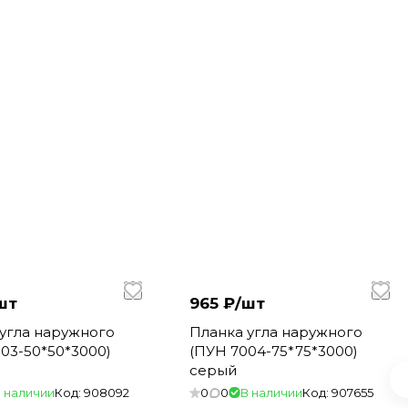
шт
965 ₽/
шт
угла наружного
Планка угла наружного
03-50*50*3000)
(ПУН 7004-75*75*3000)
серый
 наличии
Код:
908092
0
0
В наличии
Код:
907655