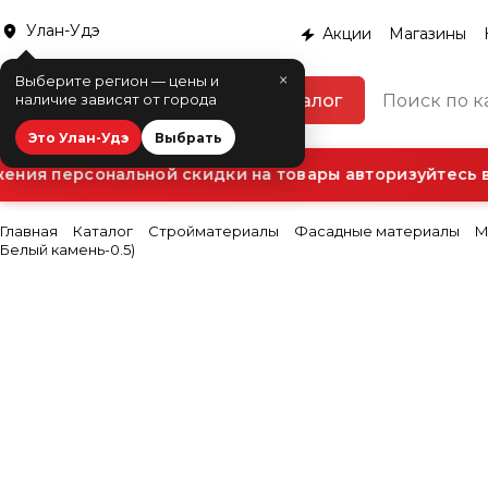
Улан-Удэ
Акции
Магазины
×
Выберите регион — цены и
Каталог
наличие зависят от города
Это Улан-Удэ
Выбрать
ния персональной скидки на товары авторизуйтесь в 
Главная
Каталог
Стройматериалы
Фасадные материалы
М
Белый камень-0.5)