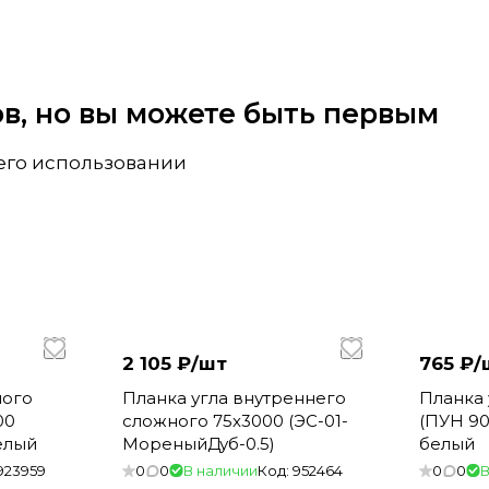
вов, но вы можете быть первым
 его использовании
2 105 ₽/
шт
765 ₽/
ного
Планка угла внутреннего
Планка 
00
сложного 75х3000 (ЭС-01-
(ПУН 90
белый
МореныйДуб-0.5)
белый
923959
0
0
В наличии
Код:
952464
0
0
В