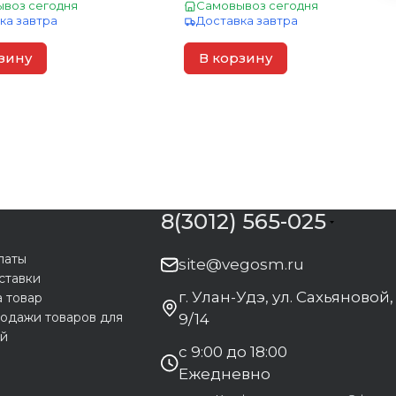
воз сегодня
Самовывоз сегодня
ка завтра
Доставка завтра
зину
В корзину
8(3012) 565-025
латы
site@vegosm.ru
ставки
г. Улан-Удэ, ул. Сахьяновой,
а товар
одажи товаров для
9/14
ей
с 9:00 до 18:00
Ежедневно