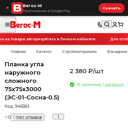
Вегос-М
×
Скачать
Приложение в Google Play
на товары авторизуйтесь в Личном кабинете.
Для отобр
Главная
Каталог
Стройматериалы
Фасадные
Планка угла
2 380 ₽/
шт
наружного
сложного
В наличии
в 1 магазине
75х75х3000
(ЭС-01-Сосна-0.5)
Код:
946583
0
Нет отзывов