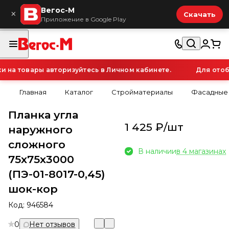
Вегос-М
×
Скачать
Приложение в Google Play
а товары авторизуйтесь в Личном кабинете.
Для отобр
Главная
Каталог
Стройматериалы
Фасадные
Планка угла
1 425 ₽/
шт
наружного
сложного
В наличии
в 4 магазинах
75х75х3000
(ПЭ-01-8017-0,45)
шок-кор
Код:
946584
0
Нет отзывов