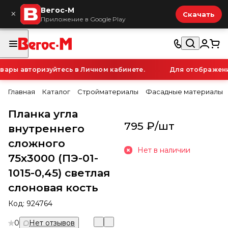
Вегос-М
×
Скачать
Приложение в Google Play
ры авторизуйтесь в Личном кабинете.
Для отображения 
Главная
Каталог
Стройматериалы
Фасадные материалы
Планка угла
795 ₽/
шт
внутреннего
сложного
Нет в наличии
75х3000 (ПЭ-01-
1015-0,45) светлая
слоновая кость
Код:
924764
0
Нет отзывов