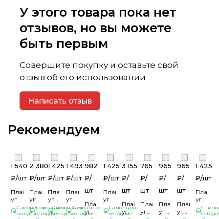
У этого товара пока нет
отзывов, но вы можете
быть первым
Совершите покупку и оставьте свой
отзыв об его использовании
Написать отзыв
Рекомендуем
1 540
2 380
1 425
1 493
982
1 425
3 155
765
965
965
1 425
₽/
шт
₽/
шт
₽/
шт
₽/
шт
₽/
₽/
шт
₽/
₽/
₽/
₽/
₽/
шт
шт
шт
шт
шт
шт
Планка
Планка
Планка
Планка
Планка
Планка
угла
угла
угла
угла
угла
угла
Планка
Планка
Планка
Планка
Планка
внутреннего
наружного
наружного
наружного
наружного
наруж
Самовывоз
Самовывоз
Самовывоз
Самовывоз
Самовывоз
Самов
угла
угла
угла
угла
угла
сложного
сегодня
сложного
сегодня
сложного
сегодня
сложного
сегодня
сложного
сегодня
сложн
сегодн
наружного
наружного
наружного
наружного
наружного