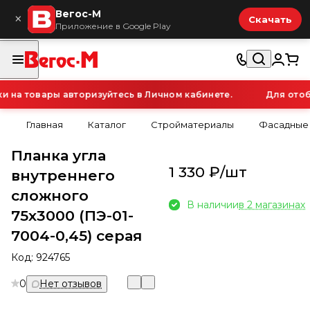
Вегос-М
×
Скачать
Приложение в Google Play
а товары авторизуйтесь в Личном кабинете.
Для отобр
Главная
Каталог
Стройматериалы
Фасадные
Планка угла
1 330 ₽/
шт
внутреннего
сложного
В наличии
в 2 магазинах
75х3000 (ПЭ-01-
7004-0,45) серая
Код:
924765
0
Нет отзывов