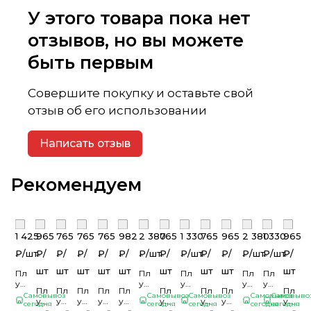
У этого товара пока нет
отзывов, но вы можете
быть первым
Совершите покупку и оставьте свой
отзыв об его использовании
Написать отзыв
Рекомендуем
1 425
965
765
765
765
982
2 380
765
1 330
765
965
2 380
1 330
965
₽/
шт
₽/
₽/
₽/
₽/
₽/
₽/
шт
₽/
₽/
шт
₽/
₽/
₽/
шт
₽/
шт
₽/
шт
шт
шт
шт
шт
шт
шт
шт
шт
Планка
Планка
Планка
Планка
Планка
угла
угла
угла
угла
угла
Планка
Планка
Планка
Планка
Планка
Планка
Планка
Планка
Планк
наружного
наружного
внутреннего
наружного
внутренне
Самовывоз
Самовывоз
Самовывоз
Самовывоз
Самовыво
угла
угла
угла
угла
угла
угла
угла
угла
угла
сложного
сегодня
сложного
сегодня
сложного
сегодня
сложного
сегодня
сложного
сегодня