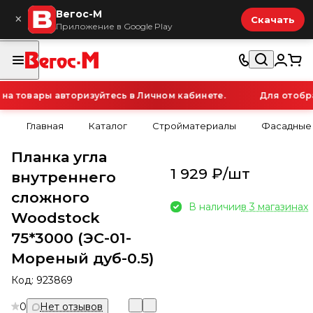
Вегос-М
×
Скачать
Приложение в Google Play
 товары авторизуйтесь в Личном кабинете.
Для отображ
Главная
Каталог
Стройматериалы
Фасадные
Планка угла
1 929 ₽/
шт
внутреннего
сложного
В наличии
в 3 магазинах
Woodstock
75*3000 (ЭС-01-
Мореный дуб-0.5)
Код:
923869
0
Нет отзывов