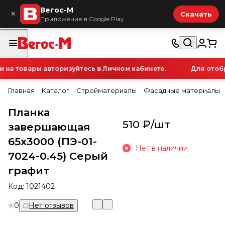
Вегос-М
×
Скачать
Приложение в Google Play
а товары авторизуйтесь в Личном кабинете.
Для отобра
Главная
Каталог
Стройматериалы
Фасадные материалы
Планка
510 ₽/
шт
завершающая
65х3000 (ПЭ-01-
Нет в наличии
7024-0.45) Серый
графит
Код:
1021402
0
Нет отзывов