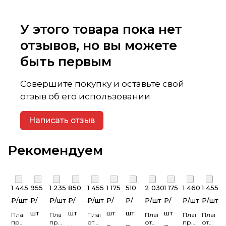
У этого товара пока нет
отзывов, но вы можете
быть первым
Совершите покупку и оставьте свой
отзыв об его использовании
Написать отзыв
Рекомендуем
1 445
955
1 235
850
1 455
1 175
510
2 030
1 175
1 460
1 455
₽/
шт
₽/
₽/
шт
₽/
₽/
шт
₽/
₽/
₽/
шт
₽/
₽/
шт
₽/
шт
шт
шт
шт
шт
шт
Планка
Планка
Планка
Планка
Планка
Планка
приоконная
приоконная
откоса
откоса
приоконная
откоса