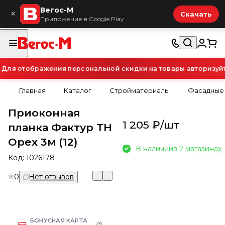
Вегос-М
×
Скачать
Приложение в Google Play
ля отображения персональной скидки на товары авторизуйтес
Главная
Каталог
Стройматериалы
Фасадные
Приоконная
1 205 ₽/
шт
планка Фактур ТН
Орех 3м (12)
В наличии
в 2 магазинах
Код:
1026178
0
Нет отзывов
БОНУСНАЯ КАРТА