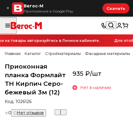
Вегос-М
×
Скачать
Приложение в Google Play
на товары авторизуйтесь в Личном кабинете.
Для отобр
Главная
Каталог
Стройматериалы
Фасадные материалы
Приоконная
935 ₽/
шт
планка Формлайт
ТН Кирпич Серо-
Нет в наличии
бежевый 3м (12)
Код:
1026126
0
Нет отзывов