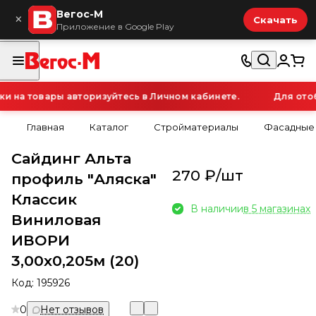
Вегос-М
×
Скачать
Приложение в Google Play
на товары авторизуйтесь в Личном кабинете.
Для отобр
Главная
Каталог
Стройматериалы
Фасадные
Сайдинг Альта
270 ₽/
шт
профиль "Аляска"
Классик
В наличии
в 5 магазинах
Виниловая
ИВОРИ
3,00х0,205м (20)
Код:
195926
0
Нет отзывов