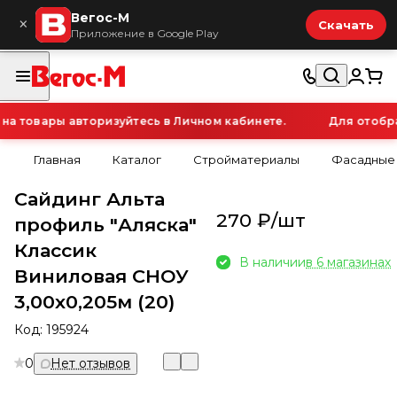
Вегос-М
×
Скачать
Приложение в Google Play
 товары авторизуйтесь в Личном кабинете.
Для отображ
Главная
Каталог
Стройматериалы
Фасадные
Сайдинг Альта
270 ₽/
шт
профиль "Аляска"
Классик
В наличии
в 6 магазинах
Виниловая СНОУ
3,00х0,205м (20)
Код:
195924
0
Нет отзывов