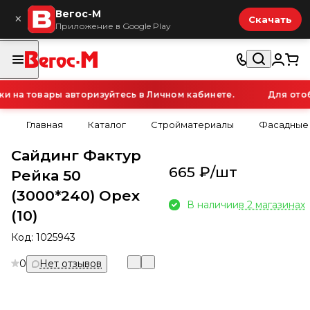
Вегос-М
×
Скачать
Приложение в Google Play
на товары авторизуйтесь в Личном кабинете.
Для отобр
Главная
Каталог
Стройматериалы
Фасадные
Сайдинг Фактур
665 ₽/
шт
Рейка 50
(3000*240) Орех
В наличии
в 2 магазинах
(10)
Код:
1025943
0
Нет отзывов