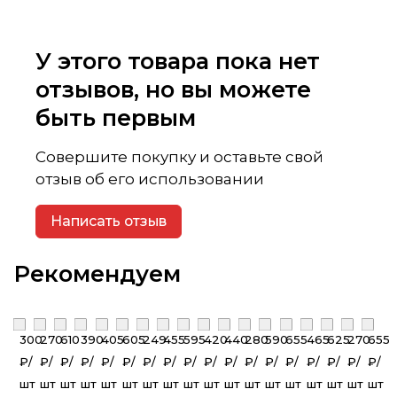
У этого товара пока нет
отзывов, но вы можете
быть первым
Совершите покупку и оставьте свой
отзыв об его использовании
Написать отзыв
Рекомендуем
300
270
610
390
405
605
249
455
595
420
440
280
590
655
465
625
270
655
₽/
₽/
₽/
₽/
₽/
₽/
₽/
₽/
₽/
₽/
₽/
₽/
₽/
₽/
₽/
₽/
₽/
₽/
шт
шт
шт
шт
шт
шт
шт
шт
шт
шт
шт
шт
шт
шт
шт
шт
шт
шт