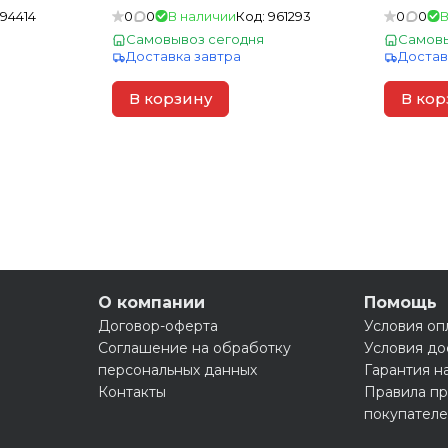
(22)
194414
0
0
В наличии
Код:
961293
0
0
В
Самовывоз сегодня
Самовы
Доставка завтра
Достав
В корзину
В кор
О компании
Помощь
Договор-оферта
Условия оп
Соглашение на обработку
Условия до
персональных данных
Гарантия н
Контакты
Правила пр
покупател