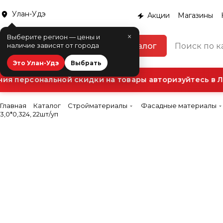
Улан-Удэ
Акции
Магазины
×
Выберите регион — цены и
Каталог
наличие зависят от города
Это Улан-Удэ
Выбрать
я персональной скидки на товары авторизуйтесь в Ли
Главная
Каталог
Стройматериалы
Фасадные материалы
3,0*0,324, 22шт/уп