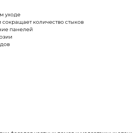
м уходе
и сокращает количество стыков
ние панелей
розии
адов