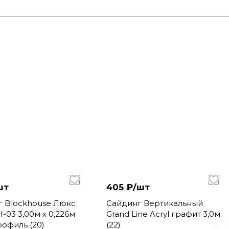
шт
405 ₽/
шт
г Blockhouse Люкс
Сайдинг Вертикальный
-03 3,00м х 0,226м
Grand Line Acryl графит 3,0м
рофиль (20)
(22)