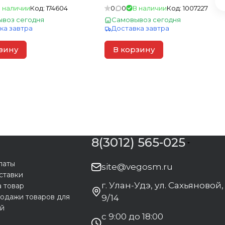
 наличии
Код:
174604
0
0
В наличии
Код:
1007227
воз сегодня
Самовывоз сегодня
ка завтра
Доставка завтра
зину
В корзину
8(3012) 565-025
латы
site@vegosm.ru
ставки
г. Улан-Удэ, ул. Сахьяновой,
а товар
одажи товаров для
9/14
ей
с 9:00 до 18:00