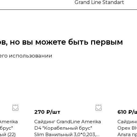
Grand Line Standart
вов, но вы можете быть первым
 его использовании
270 ₽/
шт
610 ₽/
Amerika
Сайдинг GrandLine Amerika
Сайдин
брус"
D4 "Корабельный брус"
Орех ВН
ый (22)
Slim Ванильный 3,0*0,203,
Альта п