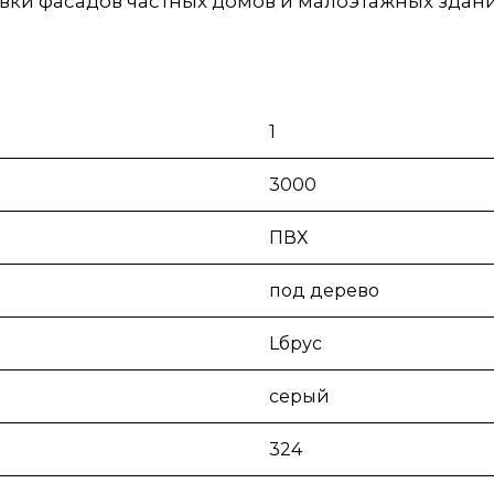
вки фасадов частных домов и малоэтажных здан
1
3000
ПВХ
под дерево
Lбрус
серый
324