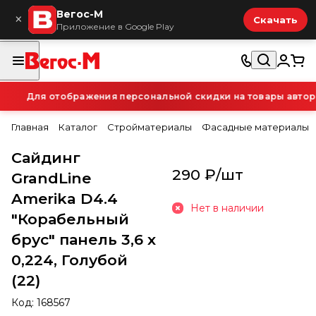
Вегос-М
×
Скачать
Приложение в Google Play
Для отображения персональной скидки на товары авториз
Главная
Каталог
Стройматериалы
Фасадные материалы
Сайдинг
290 ₽/
шт
GrandLine
Amerika D4.4
Нет в наличии
"Корабельный
брус" панель 3,6 х
0,224, Голубой
(22)
Код:
168567