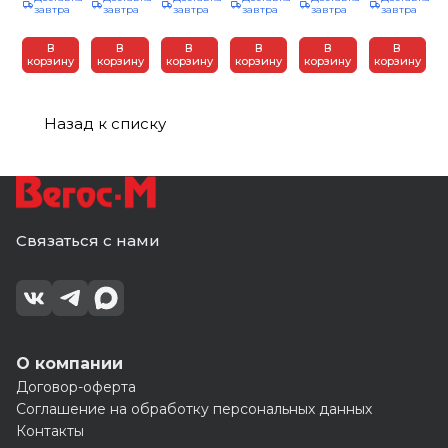
завтра
завтра
завтра
завтра
завтра
завтра
брус"
брус"
3000х230мм
0,45)
брус"
0,130м
панель
Slim
Альта
шоколадно-
Slim
х0,030м)
3,6 х
Бежевый
профиль
коричневый
Белый
(0,720кв.м./
В
В
В
В
В
В
0,224,
3,0*0,203,
(20)
0,260*3,0м.
3,0*0,203,
уп) Альта
корзину
корзину
корзину
корзину
корзину
корзину
Бежевый
(22)
(1шт=0,78м2)
(22)
Профиль
(22)
(10)
Назад к списку
Связаться с нами
О компании
Договор-оферта
Соглашение на обработку персональных данных
Контакты