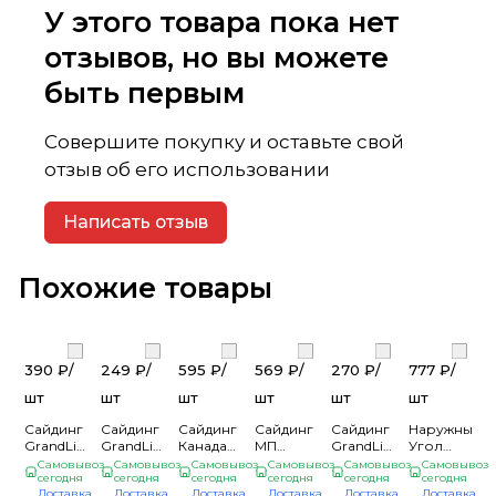
У этого товара пока нет
отзывов, но вы можете
быть первым
Совершите покупку и оставьте свой
отзыв об его использовании
Написать отзыв
Похожие товары
390 ₽/
249 ₽/
595 ₽/
569 ₽/
270 ₽/
777 ₽/
шт
шт
шт
шт
шт
шт
Сайдинг
Сайдинг
Сайдинг
Сайдинг
Сайдинг
Наружный
GrandLine
GrandLine
Канада
МП
GrandLine
Угол
Amerika
Amerika
Плюс
СК-14*226
Amerika
Фагот
Самовывоз
Самовывоз
Самовывоз
Самовывоз
Самовывоз
Самовывоз
D4.4
сегодня
D4
сегодня
Люкс
сегодня
(ПЭ-01-
сегодня
D4
сегодня
Талдомский
сегодня
Доставка
Доставка
Доставка
Доставка
Доставка
Доставка
"Корабельный
"Корабельный
Каштан
8017-
"Корабельный
(0,450м х