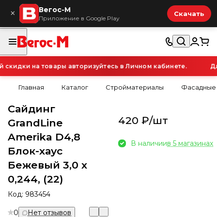
Вегос-М
×
Скачать
Приложение в Google Play
кидки на товары авторизуйтесь в Личном кабинете.
Для
Главная
Каталог
Стройматериалы
Фасадные
Сайдинг
420 ₽/
шт
GrandLine
Amerika D4,8
В наличии
в 5 магазинах
Блок-хаус
Бежевый 3,0 х
0,244, (22)
Код:
983454
0
Нет отзывов