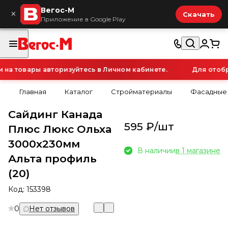
Вегос-М
×
Скачать
Приложение в Google Play
а товары авторизуйтесь в Личном кабинете.
Для отобра
Главная
Каталог
Стройматериалы
Фасадные
Сайдинг Канада
595 ₽/
шт
Плюс Люкс Ольха
3000х230мм
В наличии
в 1 магазине
Альта профиль
(20)
Код:
153398
0
Нет отзывов