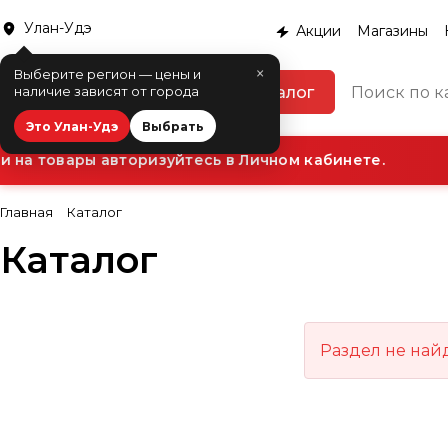
Улан-Удэ
Акции
Магазины
×
Выберите регион — цены и
Каталог
наличие зависят от города
Это Улан-Удэ
Выбрать
 на товары авторизуйтесь в Личном кабинете.
Главная
Каталог
Каталог
Раздел не най