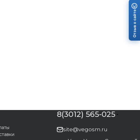
Отзыв о сайте
8(3012) 565-025
латы
site@vegosm.ru
ставки