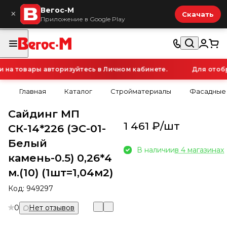
Вегос-М
×
Скачать
Приложение в Google Play
а товары авторизуйтесь в Личном кабинете.
Для отобра
Главная
Каталог
Стройматериалы
Фасадные
Сайдинг МП
1 461 ₽/
шт
СК-14*226 (ЭС-01-
Белый
В наличии
в 4 магазинах
камень-0.5) 0,26*4
м.(10) (1шт=1,04м2)
Код:
949297
0
Нет отзывов