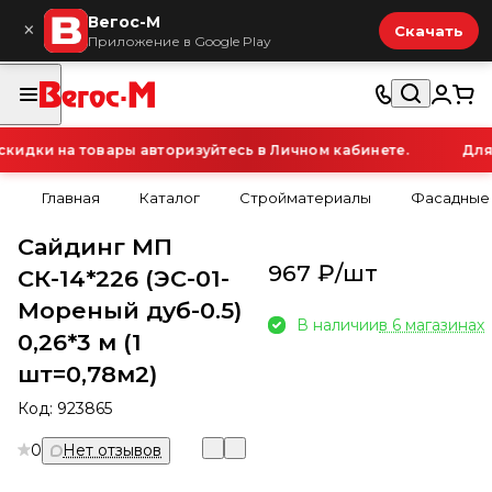
Вегос-М
×
Скачать
Приложение в Google Play
дки на товары авторизуйтесь в Личном кабинете.
Для о
Главная
Каталог
Стройматериалы
Фасадные
Сайдинг МП
967 ₽/
шт
СК-14*226 (ЭС-01-
Мореный дуб-0.5)
В наличии
в 6 магазинах
0,26*3 м (1
шт=0,78м2)
Код:
923865
0
Нет отзывов