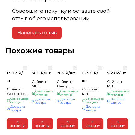
Совершите покупку и оставьте свой
отзыв об его использовании
Написать отзыв
Похожие товары
1 922 ₽/
569 ₽/
шт
705 ₽/
шт
1 290 ₽/
569 ₽/
шт
шт
шт
Сайдинг
Сайдинг
Сайдинг
МП
Фактур
МП
Сайдинг
Сайдинг
СК-14*226
Блок-хаус
СК-14*226
Самовывоз
Самовывоз
Самовывоз
Woodstock-
МП
(ПЭ-01-
сегодня
(3000*230)
сегодня
(ПЭ-01-
сегодня
28х330
СК-14*226
Самовывоз
Самовывоз
Доставка
Доставка
Доставка
8017-0,45)
Орех (10)
9003-0,45)
(ЭС-01-
сегодня
(ЭС-01-
сегодня
завтра
завтра
завтра
шоколадно-
белый
Доставка
Доставка
Сосна-0,5)
Мореный
коричневый
0,260*3,0м.
завтра
завтра
4м
дуб-0.5)
0,260*3,0м.
(1шт=0,78м2)
(полн.шир.
0,26*4 м
(1шт=0,78м2)
0,356)
(1шт=1,04м2)
В
В
В
В
В
(1шт=1,424м2)
корзину
корзину
корзину
корзину
корзину