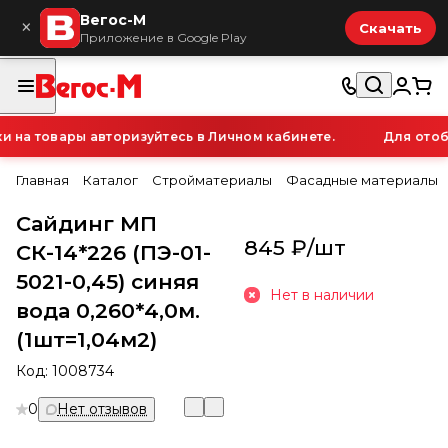
Вегос-М
×
Скачать
Приложение в Google Play
а товары авторизуйтесь в Личном кабинете.
Для отобра
Главная
Каталог
Стройматериалы
Фасадные материалы
Сайдинг МП
845 ₽/
шт
СК-14*226 (ПЭ-01-
5021-0,45) синяя
Нет в наличии
вода 0,260*4,0м.
(1шт=1,04м2)
Код:
1008734
0
Нет отзывов