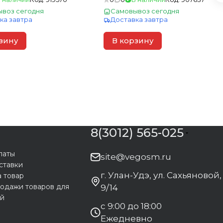
воз сегодня
Самовывоз сегодня
ка завтра
Доставка завтра
зину
В корзину
8(3012) 565-025
латы
site@vegosm.ru
ставки
г. Улан-Удэ, ул. Сахьяновой,
а товар
одажи товаров для
9/14
ей
с 9:00 до 18:00
Ежедневно