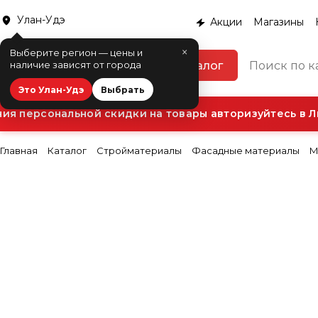
Улан-Удэ
Акции
Магазины
×
Выберите регион — цены и
Каталог
наличие зависят от города
Это Улан-Удэ
Выбрать
 персональной скидки на товары авторизуйтесь в Ли
Главная
Каталог
Стройматериалы
Фасадные материалы
М