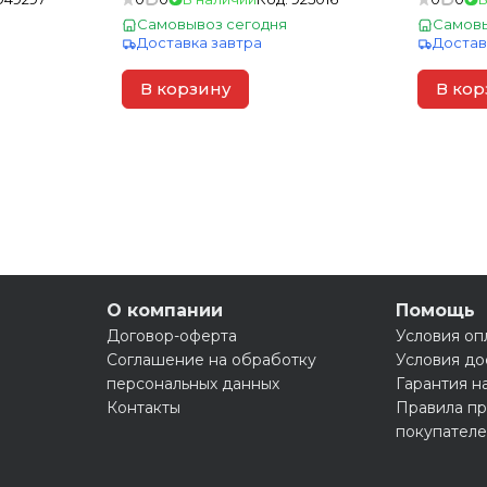
Самовывоз сегодня
Самовы
Доставка завтра
Достав
В корзину
В кор
О компании
Помощь
Договор-оферта
Условия оп
Соглашение на обработку
Условия до
персональных данных
Гарантия н
Контакты
Правила пр
покупател