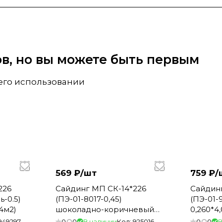
вов, но вы можете быть первым
 его использовании
569 ₽/
шт
759 ₽/
226
Сайдинг МП СК-14*226
Сайдин
-0.5)
(ПЭ-01-8017-0,45)
(ПЭ-01-
04м2)
шоколадно-коричневый
0,260*4,
0,260*3,0м.(1шт=0,78м2)
949297
0
0
В наличии
Код:
925016
0
0
В