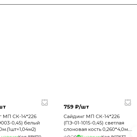
шт
759 ₽/
шт
г МП СК-14*226
Сайдинг МП СК-14*226
9003-0,45) белый
(ПЭ-01-1015-0,45) светлая
0м.(1шт=1,04м2)
слоновая кость 0,260*4,0м.
(1шт=1,04м2)
 наличии
Код:
919570
0
0
В наличии
Код:
907637