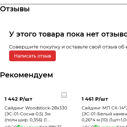
Отзывы
У этого товара пока нет отзы
Совершите покупку и оставьте свой отзыв об
Написать отзыв
Рекомендуем
1 442 ₽/
шт
1 461 ₽/
шт
Сайдинг Woodstock-28х330
Сайдинг МП СК-14*
(ЭС-01-Сосна-0,5) 3м
(ЭС-01-Белый камень
(полн.шир. 0,356) (1
0,26*4 м.(10) (1шт=1,
шт=1,068м2)
0
0
В наличии
Код:
918437
0
0
В наличии
Код: