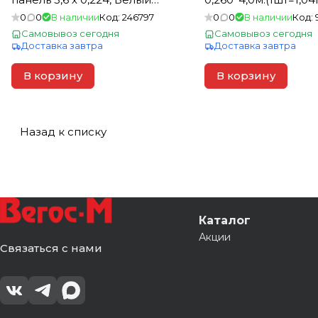
(22)
0
0
В наличии
Код:
246797
0
0
В наличии
Код:
Самовывоз сегодня
Самовывоз сегодня
Доставка завтра
Доставка завтра
В корзину
В корзину
Назад к списку
Каталог
Акции
Связаться с нами