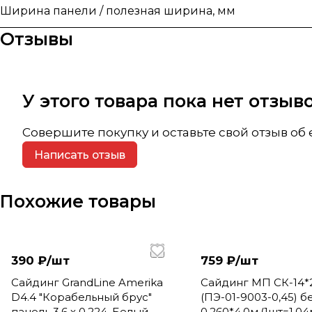
Ширина панели / полезная ширина, мм
Отзывы
У этого товара пока нет отзы
Совершите покупку и оставьте свой отзыв об
Написать отзыв
Похожие товары
390 ₽/
шт
759 ₽/
шт
Сайдинг GrandLine Amerika
Сайдинг МП СК-14*
D4.4 "Корабельный брус"
(ПЭ-01-9003-0,45) 
панель 3,6 х 0,224, Белый
0,260*4,0м.(1шт=1,04