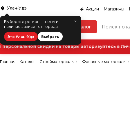
Улан-Удэ
Акции
Магазины
×
Выберите регион — цены и
Каталог
наличие зависят от города
Это Улан-Удэ
Выбрать
ерсональной скидки на товары авторизуйтесь в Личн
Главная
Каталог
Стройматериалы
Фасадные материалы