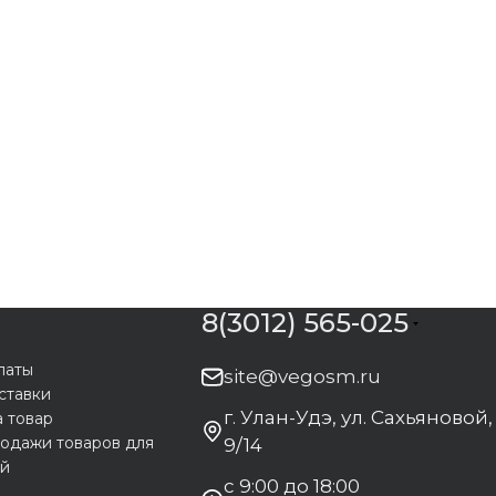
8(3012) 565-025
латы
site@vegosm.ru
ставки
г. Улан-Удэ, ул. Сахьяновой,
а товар
одажи товаров для
9/14
ей
с 9:00 до 18:00