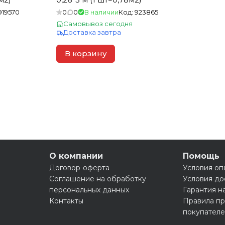
919570
0
0
В наличии
Код:
923865
Самовывоз сегодня
Доставка завтра
В корзину
О компании
Помощь
Договор-оферта
Условия оп
Соглашение на обработку
Условия до
персональных данных
Гарантия н
Контакты
Правила пр
покупател