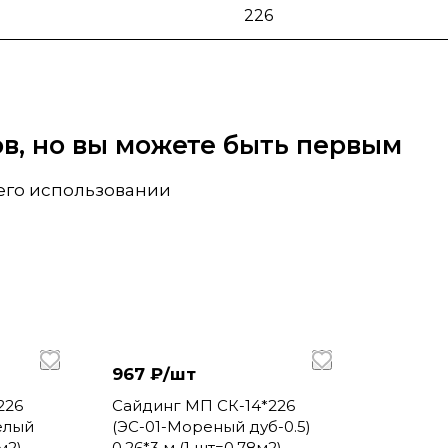
226
вов, но вы можете быть первым
 его использовании
967 ₽/
шт
226
Сайдинг МП СК-14*226
белый
(ЭС-01-Мореный дуб-0.5)
м2)
0,26*3 м (1 шт=0,78м2)