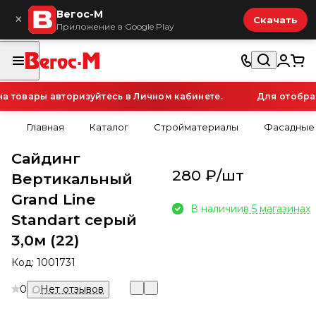
Вегос-М
×
Скачать
Приложение в Google Play
товары авторизуйтесь в Личном кабинете.
Для отображе
Главная
Каталог
Стройматериалы
Фасадные
Сайдинг
280 ₽/
шт
Вертикальный
Grand Line
В наличии
в 5 магазинах
Standart серый
3,0м (22)
Код:
1001731
0
Нет отзывов