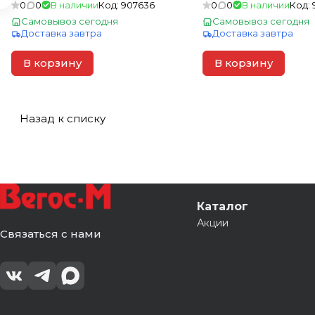
(1шт=0,78м2)
0
0
В наличии
Код:
907636
0
0
В наличии
Код:
Самовывоз сегодня
Самовывоз сегодня
Доставка завтра
Доставка завтра
В корзину
В корзину
Назад к списку
Каталог
Акции
Связаться с нами