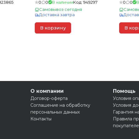
923865
0
0
В наличии
Код:
949297
0
0
В
Самовывоз сегодня
Самовы
Доставка завтра
Достав
В корзину
В кор
О компании
Помощь
Договор-оферта
Условия оп
Соглашение на обработку
Условия до
персональных данных
Гарантия н
Контакты
Правила пр
покупател