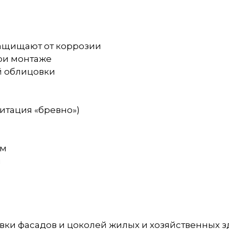
защищают от коррозии
ри монтаже
й облицовки
митация «бревно»)
км
м
ки фасадов и цоколей жилых и хозяйственных зд