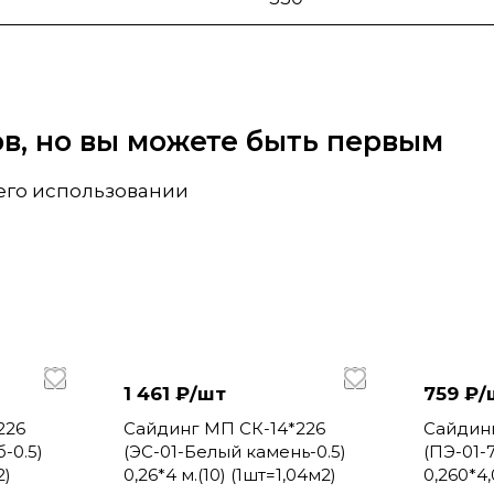
вов, но вы можете быть первым
 его использовании
1 461 ₽/
шт
759 ₽/
226
Сайдинг МП СК-14*226
Сайдин
-0.5)
(ЭС-01-Белый камень-0.5)
(ПЭ-01-
2)
0,26*4 м.(10) (1шт=1,04м2)
0,260*4,