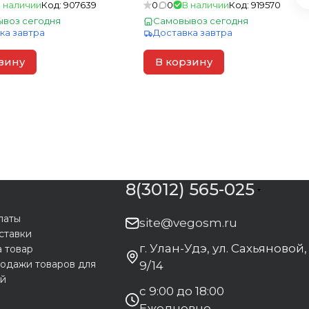
 наличии
Код:
907639
0
0
В наличии
Код:
919570
воз сегодня
Самовывоз сегодня
ка завтра
Доставка завтра
зину
В корзину
8(3012) 565-025
латы
site@vegosm.ru
ставки
г. Улан-Удэ, ул. Сахьяновой,
а товар
одажи товаров для
9/14
ей
с 9:00 до 18:00
Ежедневно