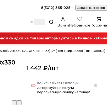
8(3012) 565-025
Заказать звонок
Войти
Избранное
Корзина
й скидки на товары авторизуйтесь в Личном кабинет
ock-28х330 (ЭС-01-Сосна-0,5) 3м (полн.шир. 0,356) (1 шт=1,068м2)
8х330
1 442 ₽/
шт
БОНУСНАЯ КАРТА ВЕГОС-М
Авторизуйся и получи
персональную скидку на товар!