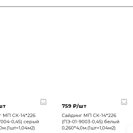
шт
759 ₽/
шт
г МП СК-14*226
Сайдинг МП СК-14*226
7004-0,45) серый
(ПЭ-01-9003-0,45) белый
0м.(1шт=1,04м2)
0,260*4,0м.(1шт=1,04м2)