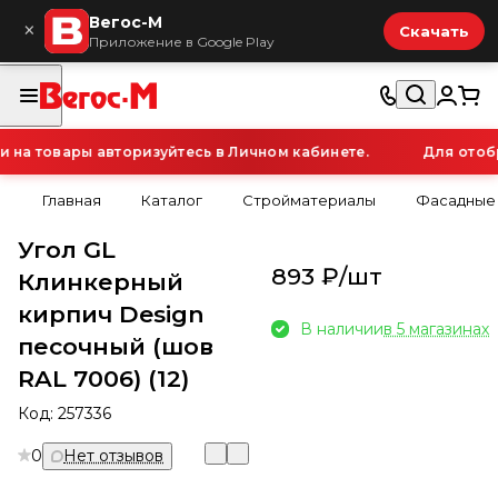
Вегос-М
×
Скачать
Приложение в Google Play
а товары авторизуйтесь в Личном кабинете.
Для отобра
Главная
Каталог
Стройматериалы
Фасадные
Угол GL
893 ₽/
шт
Клинкерный
кирпич Design
В наличии
в 5 магазинах
песочный (шов
RAL 7006) (12)
Код:
257336
0
Нет отзывов