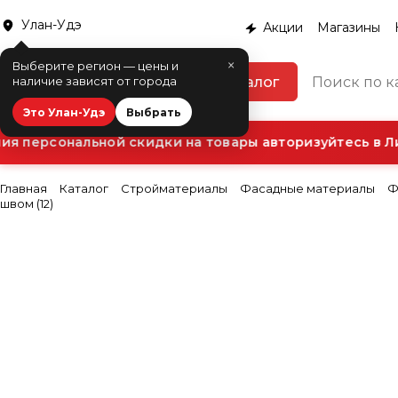
Улан-Удэ
Акции
Магазины
×
Выберите регион — цены и
Каталог
наличие зависят от города
Это Улан-Удэ
Выбрать
 персональной скидки на товары авторизуйтесь в Ли
Главная
Каталог
Стройматериалы
Фасадные материалы
Ф
швом (12)