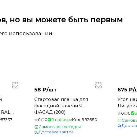
вов, но вы можете быть первым
 его использовании
58 ₽/
шт
675 ₽/
й
Стартовая планка для
Угол н
фасадной панели Я -
Лигурия
 RAL
ФАСАД (200)
0
0
В
257337
0
0
В наличии
Код:
982680
Самовы
Достав
Самовывоз сегодня
Доставка завтра