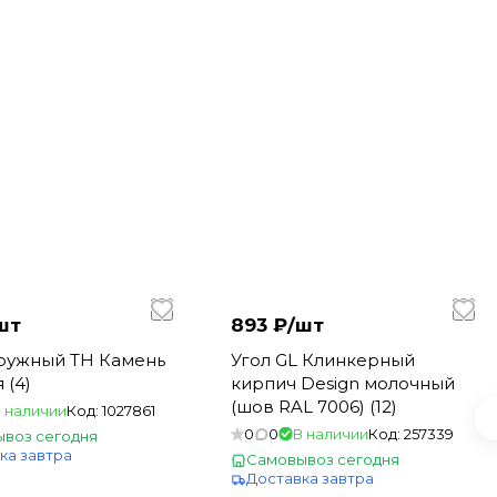
шт
893 ₽/
шт
аружный ТН Камень
Угол GL Клинкерный
 (4)
кирпич Design молочный
(шов RAL 7006) (12)
 наличии
Код:
1027861
0
0
В наличии
Код:
257339
воз сегодня
ка завтра
Самовывоз сегодня
Доставка завтра