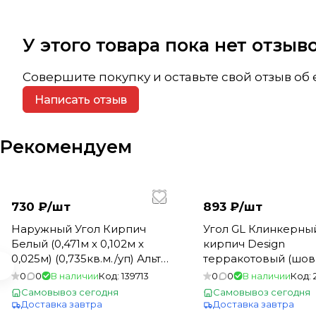
У этого товара пока нет отзы
Совершите покупку и оставьте свой отзыв об
Написать отзыв
Рекомендуем
730 ₽/
шт
893 ₽/
шт
Наружный Угол Кирпич
Угол GL Клинкерны
Белый (0,471м х 0,102м х
кирпич Design
0,025м) (0,735кв.м./уп) Альта
терракотовый (шов
Профиль (10)
7006) (12)
0
0
В наличии
Код:
139713
0
0
В наличии
Код:
Самовывоз сегодня
Самовывоз сегодня
Доставка завтра
Доставка завтра