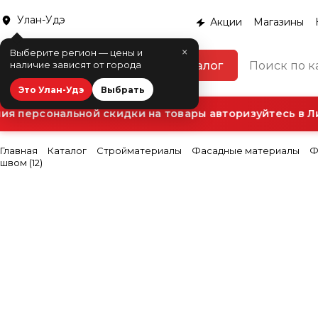
Улан-Удэ
Акции
Магазины
×
Выберите регион — цены и
Каталог
наличие зависят от города
Это Улан-Удэ
Выбрать
 персональной скидки на товары авторизуйтесь в Ли
Главная
Каталог
Стройматериалы
Фасадные материалы
Ф
швом (12)