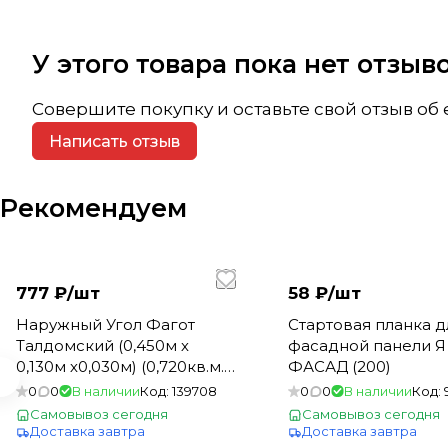
У этого товара пока нет отзы
Совершите покупку и оставьте свой отзыв об
Написать отзыв
Рекомендуем
777 ₽/
шт
58 ₽/
шт
Наружный Угол Фагот
Стартовая планка д
Талдомский (0,450м х
фасадной панели Я 
0,130м х0,030м) (0,720кв.м./
ФАСАД (200)
уп) Альта Профиль (10)
0
0
В наличии
Код:
139708
0
0
В наличии
Код:
Самовывоз сегодня
Самовывоз сегодня
Доставка завтра
Доставка завтра