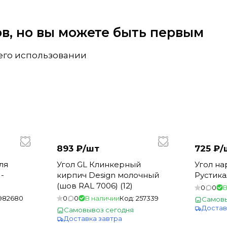
вов, но вы можете быть первым
 его использовании
893 ₽/
шт
725 ₽/
ля
Угол GL Клинкерный
Угол н
-
кирпич Design молочный
Рустика
(шов RAL 7006) (12)
0
0
В
982680
0
0
В наличии
Код:
257339
Самовы
Достав
Самовывоз сегодня
Доставка завтра