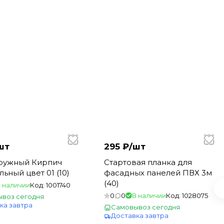
шт
295 ₽/
шт
аружный Кирпич
Стартовая планка для
льный цвет 01 (10)
фасадных панелей ПВХ 3м
(40)
 наличии
Код:
1001740
0
0
В наличии
Код:
1028075
воз сегодня
ка завтра
Самовывоз сегодня
Доставка завтра