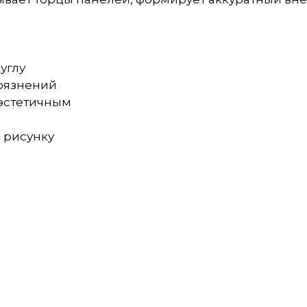
углу
грязнений
 эстетичным
о рисунку