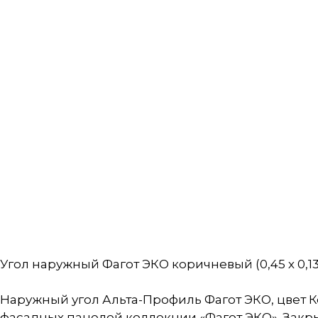
Угол наружный Фагот ЭКО коричневый (0,45 х 0,13
Наружный угол Альта-Профиль Фагот ЭКО, цвет
фасадных панелей коллекции «Фагот ЭКО». Закр