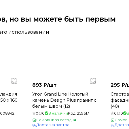
вов, но вы можете быть первым
 его использовании
893 ₽/
шт
295 ₽/
тландия
Угол Grand Line Колотый
Стартов
0 x 160
камень Design Plus гранит с
фасадн
белым швом (12)
(40)
1008942
0
0
В наличии
Код:
259617
0
0
В
Самовывоз сегодня
Самовы
Доставка завтра
Достав