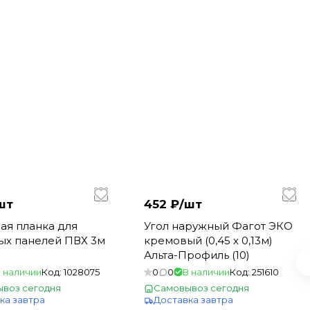
шт
452 ₽/
шт
ая планка для
Угол наружный Фагот ЭКО
ых панелей ПВХ 3м
кремовый (0,45 х 0,13м)
Альта-Профиль (10)
 наличии
Код:
1028075
0
0
В наличии
Код:
251610
воз сегодня
Самовывоз сегодня
ка завтра
Доставка завтра