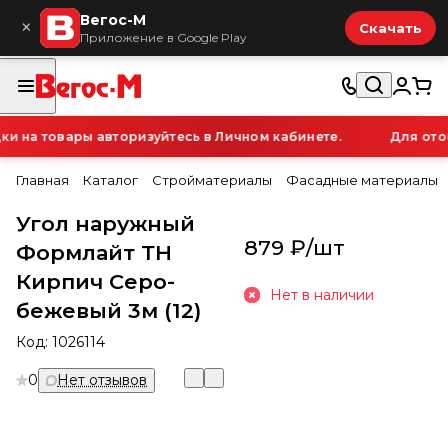
Вегос-М
×
Скачать
Приложение в Google Play
 на товары авторизуйтесь в Личном кабинете.
Для отоб
Главная
Каталог
Стройматериалы
Фасадные материалы
Угол наружный
879 ₽/
шт
Формлайт ТН
Кирпич Серо-
Нет в наличии
бежевый 3м (12)
Код:
1026114
0
Нет отзывов