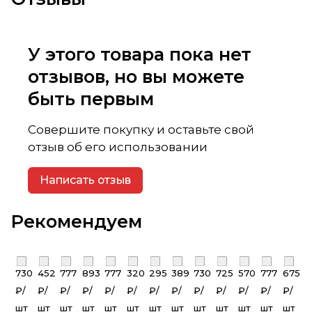
У этого товара пока нет
отзывов, но вы можете
быть первым
Совершите покупку и оставьте свой
отзыв об его использовании
Написать отзыв
Рекомендуем
730
452
777
893
777
320
295
389
730
725
570
777
675
₽/
₽/
₽/
₽/
₽/
₽/
₽/
₽/
₽/
₽/
₽/
₽/
₽/
шт
шт
шт
шт
шт
шт
шт
шт
шт
шт
шт
шт
шт