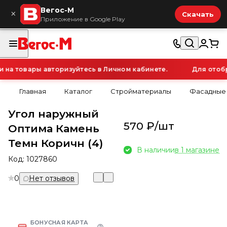
Вегос-М
×
Скачать
Приложение в Google Play
а товары авторизуйтесь в Личном кабинете.
Для отобра
Главная
Каталог
Стройматериалы
Фасадные
Угол наружный
570 ₽/
шт
Оптима Камень
Темн Коричн (4)
В наличии
в 1 магазине
Код:
1027860
0
Нет отзывов
БОНУСНАЯ КАРТА